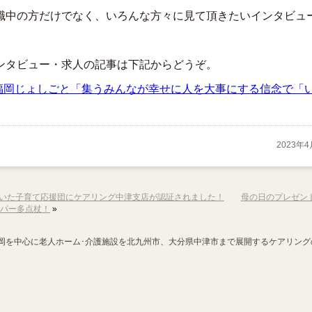
職中の方だけでなく、いろんな方々に見て頂きたいインタビュ
。
ンタビュー・求人の記事は下記からどうぞ。
福岡じょしごと「集うみんなが幸せに人を大事にする信念で「
2023年
いた子育て応援団にケアリング中津支店が認証されました！
母の日のプレゼン
パー多点杖！
»
を中心に老人ホーム･介護施設を北九州市、大分県中津市まで展開するケアリング