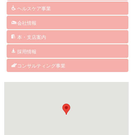
訪問介護
通所介護
認知症対応型共同生活介護
小規模多機能型居宅介護
看護小規模多機能型居宅介護
訪問看護
介護予防サービス
総合支援事業
居宅介護支援
障がい者総合支援サービス
福祉用具･レンタル･販売
保険外･自費サービス
ヘルスケア事業
介護ソフト
介護予防マシン
ＢＡＳＹＳ（歩行改善機器）
ＡＥＤ（自動体外式除細動器）
人工炭酸泉
シャワーキャリー
ケアリングの杖
クッション
パルスオキシメーター
会社情報
社長からのメッセージ
企業理念
経営方針・取り組み
企業概要・沿革
指定・委託業務・講演講師等実績
アクセス
サイトマップ
サイトポリシー
本・支店案内
福岡本社/福岡支店
博多支店
筥崎支店
城南支店
福岡西支店
西福岡支店
北九州支店
中津支店
関連会社 アグレコジャパン(株)
関連会社 RICHES
採用情報
訪問介護サービス
デイサービス
居宅介護支援
グループホーム／小規模多機能／看護小規模多機能
訪問看護ステーション
ヘルスケア事業部
総務・経理
コンサルティング事業
コンサルティング事業