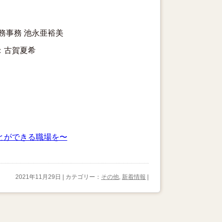
務事務 池永亜裕美
：古賀夏希
とができる職場を〜
2021年11月29日 | カテゴリー：
その他
,
新着情報
|