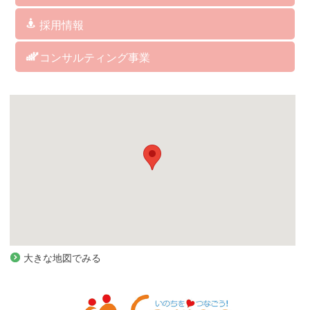
福岡本社/福岡支店
博多支店
筥崎支店
城南支店
福岡西支店
西福岡支店
北九州支店
中津支店
関連会社 アグレコジャパン(株)
関連会社 RICHES
採用情報
訪問介護サービス
デイサービス
居宅介護支援
グループホーム／小規模多機能／看護小規模多機能
訪問看護ステーション
ヘルスケア事業部
総務・経理
コンサルティング事業
コンサルティング事業
大きな地図でみる