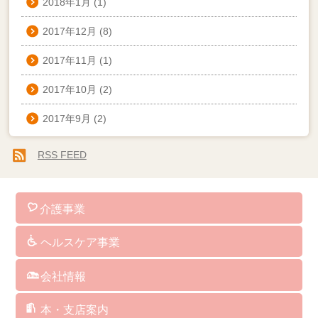
2018年1月
(1)
2017年12月
(8)
2017年11月
(1)
2017年10月
(2)
2017年9月
(2)
RSS FEED
介護事業
訪問介護
通所介護
認知症対応型共同生活介護
小規模多機能型居宅介護
看護小規模多機能型居宅介護
訪問看護
介護予防サービス
総合支援事業
居宅介護支援
障がい者総合支援サービス
福祉用具･レンタル･販売
保険外･自費サービス
ヘルスケア事業
介護ソフト
介護予防マシン
ＢＡＳＹＳ（歩行改善機器）
ＡＥＤ（自動体外式除細動器）
人工炭酸泉
シャワーキャリー
ケアリングの杖
クッション
パルスオキシメーター
会社情報
社長からのメッセージ
企業理念
経営方針・取り組み
企業概要・沿革
指定・委託業務・講演講師等実績
アクセス
サイトマップ
サイトポリシー
本・支店案内