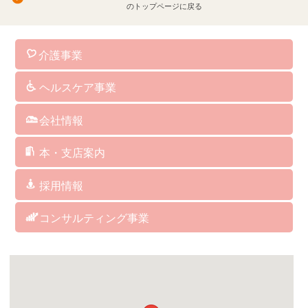
のトップページに戻る
介護事業
訪問介護
通所介護
認知症対応型共同生活介護
小規模多機能型居宅介護
看護小規模多機能型居宅介護
訪問看護
介護予防サービス
総合支援事業
居宅介護支援
障がい者総合支援サービス
福祉用具･レンタル･販売
保険外･自費サービス
ヘルスケア事業
介護ソフト
介護予防マシン
ＢＡＳＹＳ（歩行改善機器）
ＡＥＤ（自動体外式除細動器）
人工炭酸泉
シャワーキャリー
ケアリングの杖
クッション
パルスオキシメーター
会社情報
社長からのメッセージ
企業理念
経営方針・取り組み
企業概要・沿革
指定・委託業務・講演講師等実績
アクセス
サイトマップ
サイトポリシー
本・支店案内
福岡本社/福岡支店
博多支店
筥崎支店
城南支店
福岡西支店
西福岡支店
北九州支店
中津支店
関連会社 アグレコジャパン(株)
関連会社 RICHES
採用情報
訪問介護サービス
デイサービス
居宅介護支援
グループホーム／小規模多機能／看護小規模多機能
訪問看護ステーション
ヘルスケア事業部
総務・経理
コンサルティング事業
コンサルティング事業