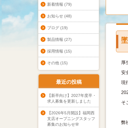
新着情報
(79)
お知らせ
(48)
ブログ
(19)
製品情報
(27)
採用情報
(15)
厚
その他
(15)
安
最近の投稿
現
2
【新卒向け】2027年度卒・
求人募集を更新しました
そ
【2026年5月開設】福岡西
支店オープニングスタッフ
弊
募集のお知らせ🌸