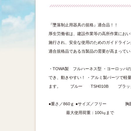
『墜落制止用器具の規格』適合品！！
厚生労働省は、建設作業等の高所作業におい
施行され、安全な使用のためのガイドライン
適合規格品である当製品の需要が高まってい
・TOWA製 フルハーネス型 ・ヨーロッパ
でき、動きやすい！ ・アルミ製パーツで軽量
ます。 ブルー TSH010B ブラック 
●重さ／860ｇ ●サイズ／フリー 
最大使用荷重：100㎏まで