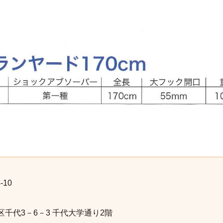
-10
区千代3－6－3 千代大学通り2階