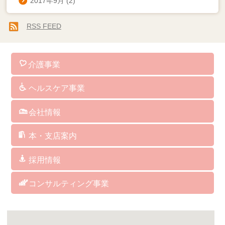
2017年9月
(2)
RSS FEED
介護事業
訪問介護
通所介護
認知症対応型共同生活介護
小規模多機能型居宅介護
看護小規模多機能型居宅介護
訪問看護
介護予防サービス
総合支援事業
居宅介護支援
障がい者総合支援サービス
福祉用具･レンタル･販売
保険外･自費サービス
ヘルスケア事業
介護ソフト
介護予防マシン
ＢＡＳＹＳ（歩行改善機器）
ＡＥＤ（自動体外式除細動器）
人工炭酸泉
シャワーキャリー
ケアリングの杖
クッション
パルスオキシメーター
会社情報
社長からのメッセージ
企業理念
経営方針・取り組み
企業概要・沿革
指定・委託業務・講演講師等実績
アクセス
サイトマップ
サイトポリシー
本・支店案内
福岡本社/福岡支店
博多支店
筥崎支店
城南支店
福岡西支店
西福岡支店
北九州支店
中津支店
関連会社 アグレコジャパン(株)
関連会社 RICHES
採用情報
訪問介護サービス
デイサービス
居宅介護支援
グループホーム／小規模多機能／看護小規模多機能
訪問看護ステーション
ヘルスケア事業部
総務・経理
コンサルティング事業
コンサルティング事業