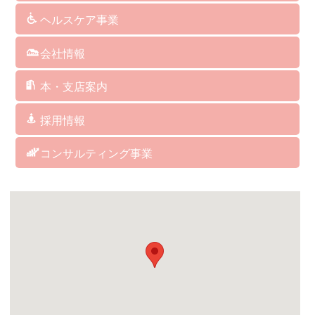
訪問介護
通所介護
認知症対応型共同生活介護
小規模多機能型居宅介護
看護小規模多機能型居宅介護
訪問看護
介護予防サービス
総合支援事業
居宅介護支援
障がい者総合支援サービス
福祉用具･レンタル･販売
保険外･自費サービス
ヘルスケア事業
介護ソフト
介護予防マシン
ＢＡＳＹＳ（歩行改善機器）
ＡＥＤ（自動体外式除細動器）
人工炭酸泉
シャワーキャリー
ケアリングの杖
クッション
パルスオキシメーター
会社情報
社長からのメッセージ
企業理念
経営方針・取り組み
企業概要・沿革
指定・委託業務・講演講師等実績
アクセス
サイトマップ
サイトポリシー
本・支店案内
福岡本社/福岡支店
博多支店
筥崎支店
城南支店
福岡西支店
西福岡支店
北九州支店
中津支店
関連会社 アグレコジャパン(株)
関連会社 RICHES
採用情報
訪問介護サービス
デイサービス
居宅介護支援
グループホーム／小規模多機能／看護小規模多機能
訪問看護ステーション
ヘルスケア事業部
総務・経理
コンサルティング事業
コンサルティング事業