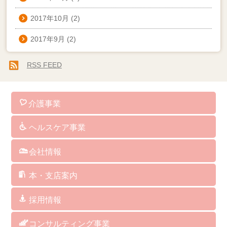
2017年10月
(2)
2017年9月
(2)
RSS FEED
介護事業
訪問介護
通所介護
認知症対応型共同生活介護
小規模多機能型居宅介護
看護小規模多機能型居宅介護
訪問看護
介護予防サービス
総合支援事業
居宅介護支援
障がい者総合支援サービス
福祉用具･レンタル･販売
保険外･自費サービス
ヘルスケア事業
介護ソフト
介護予防マシン
ＢＡＳＹＳ（歩行改善機器）
ＡＥＤ（自動体外式除細動器）
人工炭酸泉
シャワーキャリー
ケアリングの杖
クッション
パルスオキシメーター
会社情報
社長からのメッセージ
企業理念
経営方針・取り組み
企業概要・沿革
指定・委託業務・講演講師等実績
アクセス
サイトマップ
サイトポリシー
本・支店案内
福岡本社/福岡支店
博多支店
筥崎支店
城南支店
福岡西支店
西福岡支店
北九州支店
中津支店
関連会社 アグレコジャパン(株)
関連会社 RICHES
採用情報
訪問介護サービス
デイサービス
居宅介護支援
グループホーム／小規模多機能／看護小規模多機能
訪問看護ステーション
ヘルスケア事業部
総務・経理
コンサルティング事業