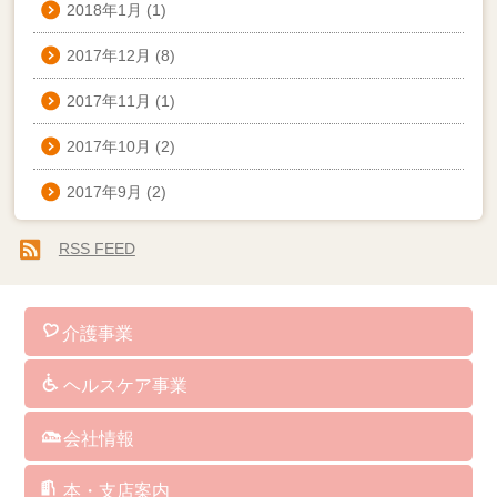
2018年1月
(1)
2017年12月
(8)
2017年11月
(1)
2017年10月
(2)
2017年9月
(2)
RSS FEED
介護事業
訪問介護
通所介護
認知症対応型共同生活介護
小規模多機能型居宅介護
看護小規模多機能型居宅介護
訪問看護
介護予防サービス
総合支援事業
居宅介護支援
障がい者総合支援サービス
福祉用具･レンタル･販売
保険外･自費サービス
ヘルスケア事業
介護ソフト
介護予防マシン
ＢＡＳＹＳ（歩行改善機器）
ＡＥＤ（自動体外式除細動器）
人工炭酸泉
シャワーキャリー
ケアリングの杖
クッション
パルスオキシメーター
会社情報
社長からのメッセージ
企業理念
経営方針・取り組み
企業概要・沿革
指定・委託業務・講演講師等実績
アクセス
サイトマップ
サイトポリシー
本・支店案内