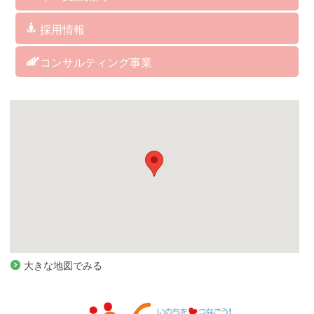
福岡本社/福岡支店
博多支店
筥崎支店
城南支店
福岡西支店
西福岡支店
北九州支店
中津支店
関連会社 アグレコジャパン(株)
関連会社 RICHES
採用情報
訪問介護サービス
デイサービス
居宅介護支援
グループホーム／小規模多機能／看護小規模多機能
訪問看護ステーション
ヘルスケア事業部
総務・経理
コンサルティング事業
コンサルティング事業
大きな地図でみる