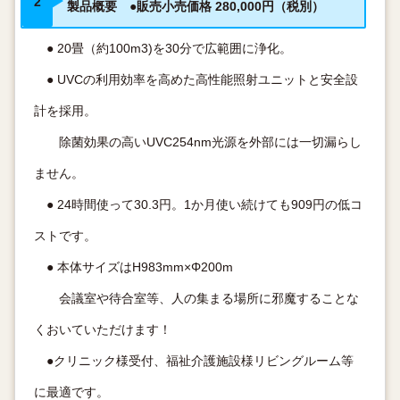
製品概要 ●販売小売価格 280,000円（税別）
● 20畳（約100m3)を30分で広範囲に浄化。
● UVCの利用効率を高めた高性能照射ユニットと安全設
計を採用。
除菌効果の高いUVC254nm光源を外部には一切漏らし
ません。
● 24時間使って30.3円。1か月使い続けても909円の低コ
ストです。
● 本体サイズはH983mm×Φ200m
会議室や待合室等、人の集まる場所に邪魔することな
くおいていただけます！
●クリニック様受付、福祉介護施設様リビングルーム等
に最適です。