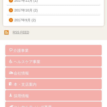
2017年11月
(1)
2017年10月
(2)
2017年9月
(2)
RSS FEED
介護事業
訪問介護
通所介護
認知症対応型共同生活介護
小規模多機能型居宅介護
看護小規模多機能型居宅介護
訪問看護
介護予防サービス
総合支援事業
居宅介護支援
障がい者総合支援サービス
福祉用具･レンタル･販売
保険外･自費サービス
ヘルスケア事業
介護ソフト
介護予防マシン
ＢＡＳＹＳ（歩行改善機器）
ＡＥＤ（自動体外式除細動器）
人工炭酸泉
シャワーキャリー
ケアリングの杖
クッション
パルスオキシメーター
会社情報
社長からのメッセージ
企業理念
経営方針・取り組み
企業概要・沿革
指定・委託業務・講演講師等実績
アクセス
サイトマップ
サイトポリシー
本・支店案内
福岡本社/福岡支店
博多支店
筥崎支店
城南支店
福岡西支店
西福岡支店
北九州支店
中津支店
関連会社 アグレコジャパン(株)
関連会社 RICHES
採用情報
訪問介護サービス
デイサービス
居宅介護支援
グループホーム／小規模多機能／看護小規模多機能
訪問看護ステーション
ヘルスケア事業部
総務・経理