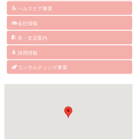
訪問介護
通所介護
認知症対応型共同生活介護
小規模多機能型居宅介護
看護小規模多機能型居宅介護
訪問看護
介護予防サービス
総合支援事業
居宅介護支援
障がい者総合支援サービス
福祉用具･レンタル･販売
保険外･自費サービス
ヘルスケア事業
介護ソフト
介護予防マシン
ＢＡＳＹＳ（歩行改善機器）
ＡＥＤ（自動体外式除細動器）
人工炭酸泉
シャワーキャリー
ケアリングの杖
クッション
パルスオキシメーター
会社情報
社長からのメッセージ
企業理念
経営方針・取り組み
企業概要・沿革
指定・委託業務・講演講師等実績
アクセス
サイトマップ
サイトポリシー
本・支店案内
福岡本社/福岡支店
博多支店
筥崎支店
城南支店
福岡西支店
西福岡支店
北九州支店
中津支店
関連会社 アグレコジャパン(株)
関連会社 RICHES
採用情報
訪問介護サービス
デイサービス
居宅介護支援
グループホーム／小規模多機能／看護小規模多機能
訪問看護ステーション
ヘルスケア事業部
総務・経理
コンサルティング事業
コンサルティング事業