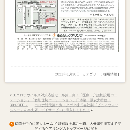
2021年1月30日 | カテゴリー：
採用情報
|
«
★コロナウイルス対策応援セール第二弾！「医療・介護施設用パー
テーション」「個別仕切パーテーション」日本製・激安大特価！
30％OFF～
コロナ対策第５弾！クボタ株式会社製「ピュアウォッ
シャー」を本支店、デイサービスに導入しました！
»
福岡を中心に老人ホーム･介護施設を北九州市、大分県中津市まで展
開するケアリングのトップページに戻る